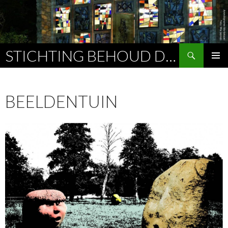
Zoeken
STICHTING BEHOUD DE LICHTENBERG
SPRING
PRIMAI
NAAR
MENU
INHOUD
BEELDENTUIN