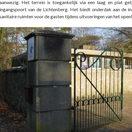
aanwezig. Het terrein is toegankelijk via een laag en plat ge
ingangspoort van de Lichtenberg. Het biedt onderdak aan de in
sanitaire ruimten voor de gasten tijdens uitvoeringen van het open