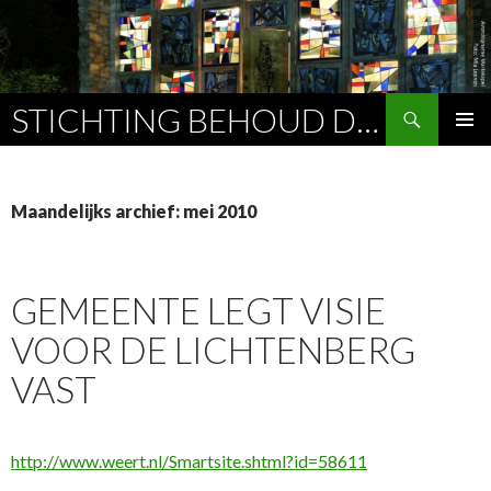
Zoeken
STICHTING BEHOUD DE LICHTENBERG
SPRING
PRIMAI
NAAR
MENU
INHOUD
Maandelijks archief: mei 2010
GEMEENTE LEGT VISIE
VOOR DE LICHTENBERG
VAST
http://www.weert.nl/Smartsite.shtml?id=58611