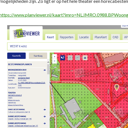
mogelijkheden zijn. Zo ligt er op het hele theater een horecabeste
https://www.planviewer.nl/kaart?imro=NL.IMRO.0988.BPWoo