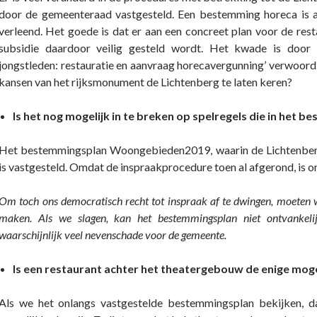
door de gemeenteraad vastgesteld. Een bestemming horeca is
verleend. Het goede is dat er aan een concreet plan voor de res
subsidie daardoor veilig gesteld wordt. Het kwade is door
jongstleden: restauratie en aanvraag horecavergunning’ verwoor
kansen van het rijksmonument de Lichtenberg te laten keren?
Is het nog mogelijk in te breken op spelregels die in het 
Het bestemmingsplan Woongebieden2019, waarin de Lichtenber
is vastgesteld. Omdat de inspraakprocedure toen al afgerond, is o
Om toch ons democratisch recht tot inspraak af te dwingen, moeten 
maken. Als we slagen, kan het bestemmingsplan niet ontvankeli
waarschijnlijk veel nevenschade voor de gemeente.
Is een restaurant achter het theatergebouw de enige mog
Als we het onlangs vastgestelde bestemmingsplan bekijken, da