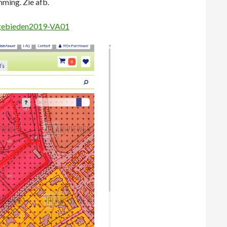
mming. Zie afb.
ngebieden2019-VA01