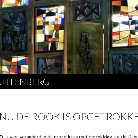
ICHTENBERG
NU DE ROOK IS OPGETROKK
Er is veel veranderd in de procedures met betrekking tot de Lic